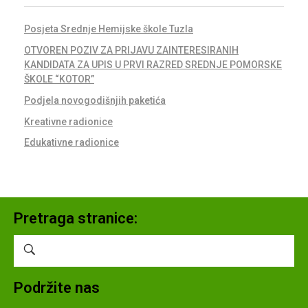
Posjeta Srednje Hemijske škole Tuzla
OTVOREN POZIV ZA PRIJAVU ZAINTERESIRANIH
KANDIDATA ZA UPIS U PRVI RAZRED SREDNJE POMORSKE
ŠKOLE “KOTOR”
Podjela novogodišnjih paketića
Kreativne radionice
Edukativne radionice
Pretraga stranice:
Podržite nas