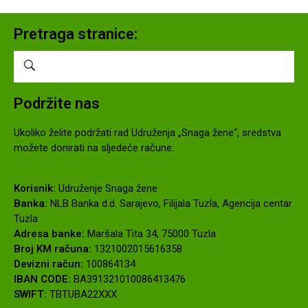
Pretraga stranice:
Podržite nas
Ukoliko želite podržati rad Udruženja „Snaga žene“, sredstva
možete donirati na sljedeće račune:
Korisnik:
Udruženje Snaga žene
Banka:
NLB Banka d.d. Sarajevo, Filijala Tuzla, Agencija centar
Tuzla
Adresa banke:
Maršala Tita 34, 75000 Tuzla
Broj KM računa:
1321002015616358
Devizni račun:
100864134
IBAN CODE:
BA391321010086413476
SWIFT:
TBTUBA22XXX