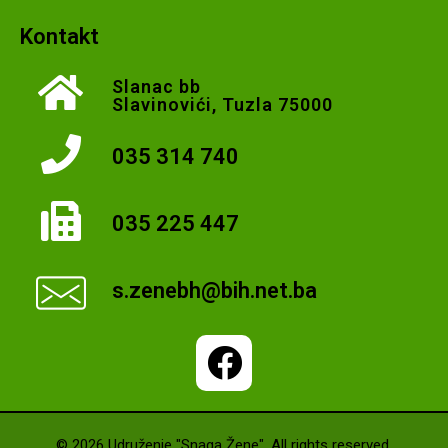
Kontakt
Slanac bb
Slavinovići, Tuzla 75000
035 314 740
035 225 447
s.zenebh@bih.net.ba
© 2026 Udruženje "Snaga Žene". All rights reserved.