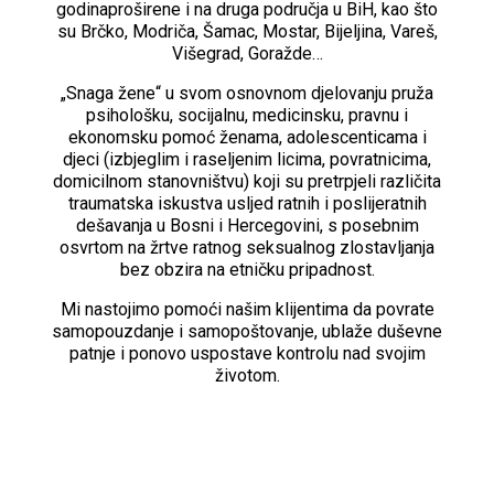
godinaproširene i na druga područja u BiH, kao što
su Brčko, Modriča, Šamac, Mostar, Bijeljina, Vareš,
Višegrad, Goražde…
„Snaga žene“ u svom osnovnom djelovanju pruža
psihološku, socijalnu, medicinsku, pravnu i
ekonomsku pomoć ženama, adolescenticama i
djeci (izbjeglim i raseljenim licima, povratnicima,
domicilnom stanovništvu) koji su pretrpjeli različita
traumatska iskustva usljed ratnih i poslijeratnih
dešavanja u Bosni i Hercegovini, s posebnim
osvrtom na žrtve ratnog seksualnog zlostavljanja
bez obzira na etničku pripadnost.
Mi nastojimo pomoći našim klijentima da povrate
samopouzdanje i samopoštovanje, ublaže duševne
patnje i ponovo uspostave kontrolu nad svojim
životom.