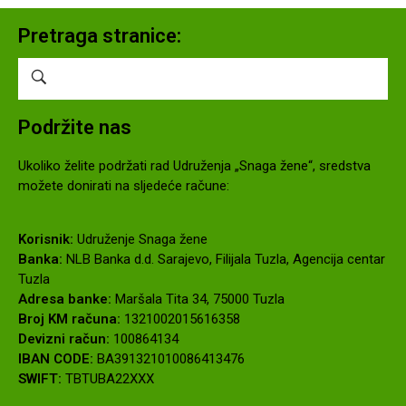
Pretraga stranice:
Podržite nas
Ukoliko želite podržati rad Udruženja „Snaga žene“, sredstva
možete donirati na sljedeće račune:
Korisnik:
Udruženje Snaga žene
Banka:
NLB Banka d.d. Sarajevo, Filijala Tuzla, Agencija centar
Tuzla
Adresa banke:
Maršala Tita 34, 75000 Tuzla
Broj KM računa:
1321002015616358
Devizni račun:
100864134
IBAN CODE:
BA391321010086413476
SWIFT:
TBTUBA22XXX