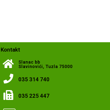
Kontakt
Slanac bb
Slavinovići, Tuzla 75000
035 314 740
035 225 447