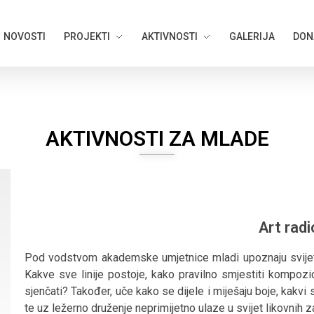
NOVOSTI
PROJEKTI
AKTIVNOSTI
GALERIJA
DON
AKTIVNOSTI ZA MLADE
Art radi
Pod vodstvom akademske umjetnice mladi upoznaju svijet cr
Kakve sve linije postoje, kako pravilno smjestiti kompozici
sjenčati? Također, uče kako se dijele i miješaju boje, kakvi s
te uz ležerno druženje neprimijetno ulaze u svijet likovnih z