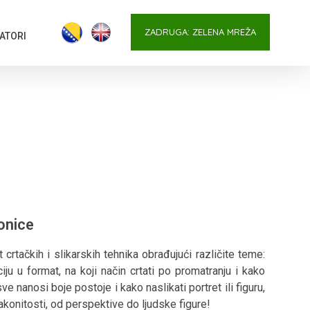
ZADRUGA: ZELENA MREŽA
ATORI
onice
tačkih i slikarskih tehnika obrađujući različite teme:
ju u format, na koji način crtati po promatranju i kako
ve nanosi boje postoje i kako naslikati portret ili figuru,
akonitosti, od perspektive do ljudske figure!