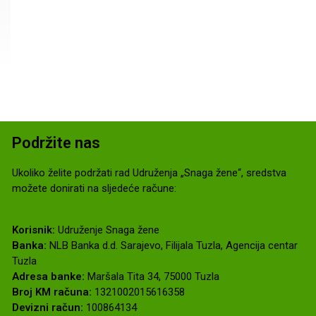
Podržite nas
Ukoliko želite podržati rad Udruženja „Snaga žene“, sredstva
možete donirati na sljedeće račune:
Korisnik:
Udruženje Snaga žene
Banka:
NLB Banka d.d. Sarajevo, Filijala Tuzla, Agencija centar
Tuzla
Adresa banke:
Maršala Tita 34, 75000 Tuzla
Broj KM računa:
1321002015616358
Devizni račun:
100864134