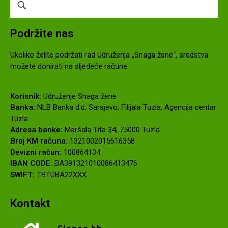
Podržite nas
Ukoliko želite podržati rad Udruženja „Snaga žene“, sredstva
možete donirati na sljedeće račune:
Korisnik:
Udruženje Snaga žene
Banka:
NLB Banka d.d. Sarajevo, Filijala Tuzla, Agencija centar
Tuzla
Adresa banke:
Maršala Tita 34, 75000 Tuzla
Broj KM računa:
1321002015616358
Devizni račun:
100864134
IBAN CODE:
BA391321010086413476
SWIFT:
TBTUBA22XXX
Kontakt