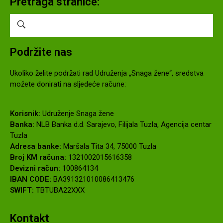
Pretraga stranice:
Podržite nas
Ukoliko želite podržati rad Udruženja „Snaga žene“, sredstva
možete donirati na sljedeće račune:
Korisnik:
Udruženje Snaga žene
Banka:
NLB Banka d.d. Sarajevo, Filijala Tuzla, Agencija centar
Tuzla
Adresa banke:
Maršala Tita 34, 75000 Tuzla
Broj KM računa:
1321002015616358
Devizni račun:
100864134
IBAN CODE:
BA391321010086413476
SWIFT:
TBTUBA22XXX
Kontakt