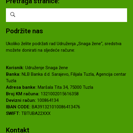
Pretraga stranice:
Podržite nas
Ukoliko želite podržati rad Udruženja „Snaga žene“, sredstva
možete donirati na sljedeće račune:
Korisnik:
Udruženje Snaga žene
Banka:
NLB Banka d.d. Sarajevo, Filijala Tuzla, Agencija centar
Tuzla
Adresa banke:
Maršala Tita 34, 75000 Tuzla
Broj KM računa:
1321002015616358
Devizni račun:
100864134
IBAN CODE:
BA391321010086413476
SWIFT:
TBTUBA22XXX
Kontakt