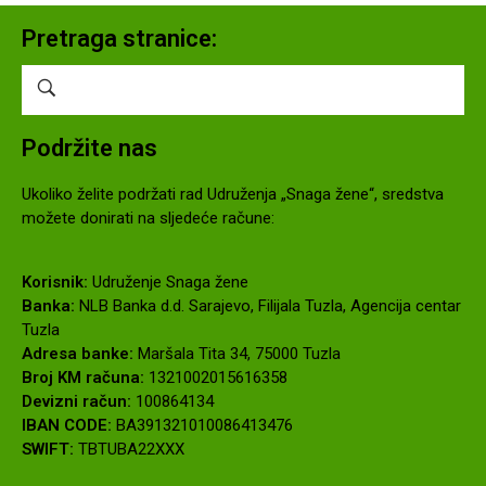
Pretraga stranice:
Podržite nas
Ukoliko želite podržati rad Udruženja „Snaga žene“, sredstva
možete donirati na sljedeće račune:
Korisnik:
Udruženje Snaga žene
Banka:
NLB Banka d.d. Sarajevo, Filijala Tuzla, Agencija centar
Tuzla
Adresa banke:
Maršala Tita 34, 75000 Tuzla
Broj KM računa:
1321002015616358
Devizni račun:
100864134
IBAN CODE:
BA391321010086413476
SWIFT:
TBTUBA22XXX