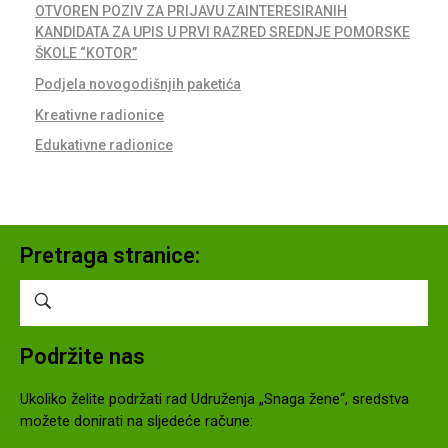
OTVOREN POZIV ZA PRIJAVU ZAINTERESIRANIH
KANDIDATA ZA UPIS U PRVI RAZRED SREDNJE POMORSKE
ŠKOLE “KOTOR”
Podjela novogodišnjih paketića
Kreativne radionice
Edukativne radionice
Pretraga stranice:
Podržite nas
Ukoliko želite podržati rad Udruženja „Snaga žene“, sredstva
možete donirati na sljedeće račune: