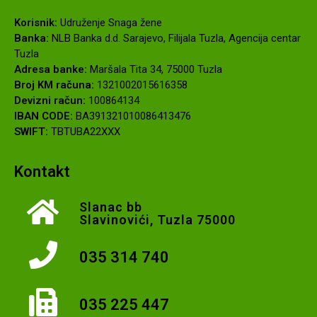
Korisnik:
Udruženje Snaga žene
Banka:
NLB Banka d.d. Sarajevo, Filijala Tuzla, Agencija centar
Tuzla
Adresa banke:
Maršala Tita 34, 75000 Tuzla
Broj KM računa:
1321002015616358
Devizni račun:
100864134
IBAN CODE:
BA391321010086413476
SWIFT:
TBTUBA22XXX
Kontakt
Slanac bb
Slavinovići, Tuzla 75000
035 314 740
035 225 447