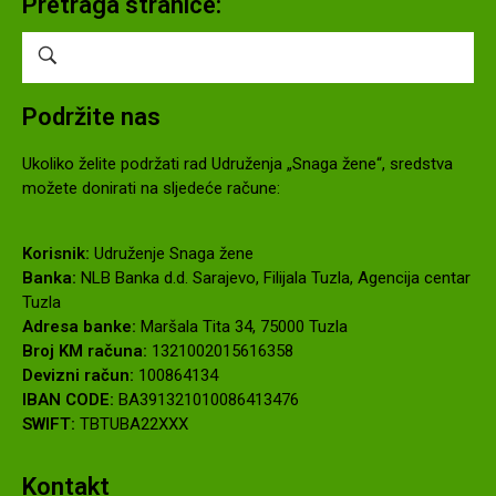
Pretraga stranice:
Podržite nas
Ukoliko želite podržati rad Udruženja „Snaga žene“, sredstva
možete donirati na sljedeće račune:
Korisnik:
Udruženje Snaga žene
Banka:
NLB Banka d.d. Sarajevo, Filijala Tuzla, Agencija centar
Tuzla
Adresa banke:
Maršala Tita 34, 75000 Tuzla
Broj KM računa:
1321002015616358
Devizni račun:
100864134
IBAN CODE:
BA391321010086413476
SWIFT:
TBTUBA22XXX
Kontakt