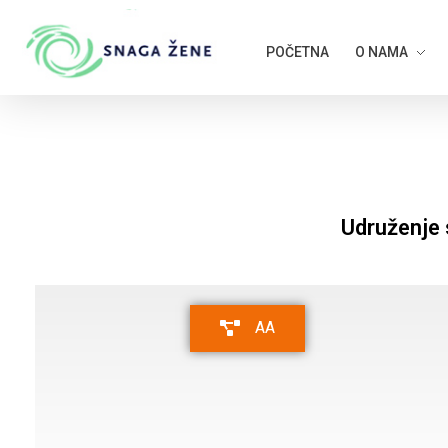
POČETNA
O NAMA
Udruženje 
AA