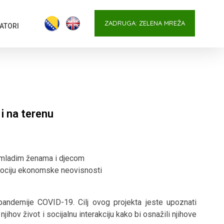
ZADRUGA: ZELENA MREŽA
ATORI
i na terenu
 mladim ženama i djecom
ociju ekonomske neovisnosti
andemije COVID-19. Cilj ovog projekta jeste upoznati
jihov život i socijalnu interakciju kako bi osnažili njihove