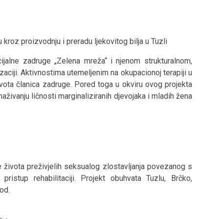
roz proizvodnju i preradu ljekovitog bilja u Tuzli
cijalne zadruge „Zelena mreža“ i njenom strukturalnom,
ciji. Aktivnostima utemeljenim na okupacionoj terapiji u
e života članica zadruge. Pored toga u okviru ovog projekta
naživanju ličnosti marginaliziranih djevojaka i mladih žena
ete života preživjelih seksualog zlostavljanja povezanog s
 pristup rehabilitaciji. Projekt obuhvata Tuzlu, Brčko,
od.