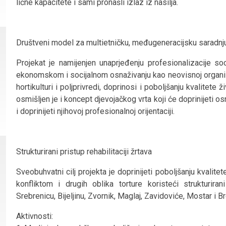
lične kapacitete i sami pronašli izlaz iz nasilja.
Društveni model za multietničku, međugeneracijsku saradnju k
Projekat je namijenjen unaprjeđenju profesionalizacije so
ekonomskom i socijalnom osnaživanju kao neovisnoj organiza
hortikulturi i poljprivredi, doprinosi i poboljšanju kvalitet
osmišljen je i koncept djevojačkog vrta koji će doprinijeti os
i doprinijeti njihovoj profesionalnoj orijentaciji.
Strukturirani pristup rehabilitaciji žrtava
Sveobuhvatni cilj projekta je doprinijeti poboljšanju kvalit
konfliktom i drugih oblika torture koristeći strukturirani
Srebrenicu, Bijeljinu, Zvornik, Maglaj, Zavidoviće, Mostar i Br
Aktivnosti: