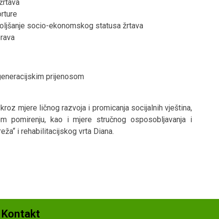
žrtava
rture
poboljšanje socio-ekonomskog statusa žrtava
prava
eneracijskim prijenosom
h kroz mjere ličnog razvoja i promicanja socijalnih vještina,
m pomirenju, kao i mjere stručnog osposobljavanja i
ža“ i rehabilitacijskog vrta Diana.
Kontakt