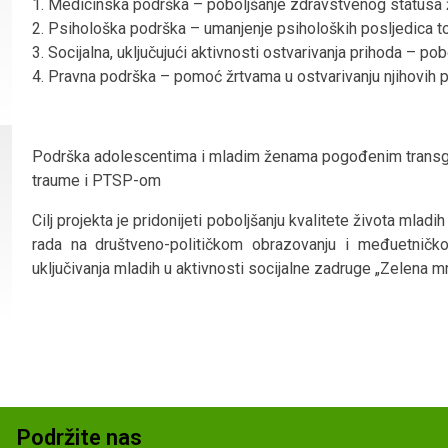
1. Medicinska podrška – poboljšanje zdravstvenog statusa 
2. Psihološka podrška – umanjenje psiholoških posljedica to
3. Socijalna, uključujući aktivnosti ostvarivanja prihoda – 
4. Pravna podrška – pomoć žrtvama u ostvarivanju njihovih 
Podrška adolescentima i mladim ženama pogođenim transg
traume i PTSP-om
Cilj projekta je pridonijeti poboljšanju kvalitete života mladi
rada na društveno-političkom obrazovanju i međuetničko
uključivanja mladih u aktivnosti socijalne zadruge „Zelena mre
Podržite nas