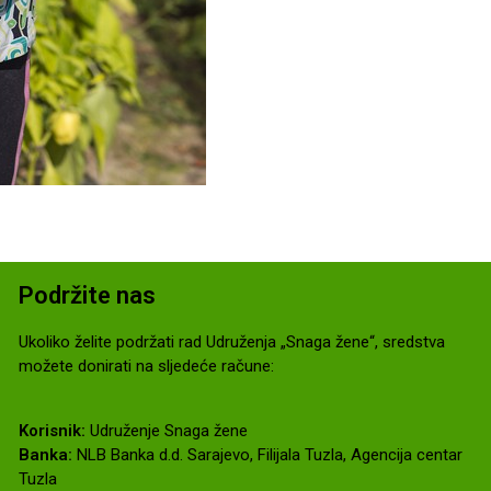
Podržite nas
Ukoliko želite podržati rad Udruženja „Snaga žene“, sredstva
možete donirati na sljedeće račune:
Korisnik:
Udruženje Snaga žene
Banka:
NLB Banka d.d. Sarajevo, Filijala Tuzla, Agencija centar
Tuzla