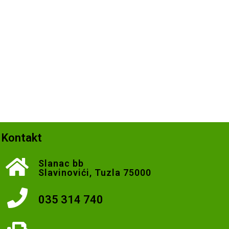
Kontakt
Slanac bb
Slavinovići, Tuzla 75000
035 314 740